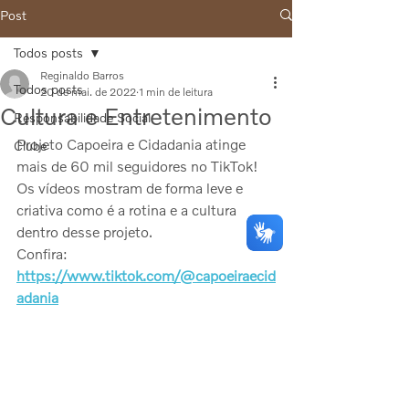
Post
Todos posts
Reginaldo Barros
Todos posts
20 de mai. de 2022
1 min de leitura
Cultura e Entretenimento
Responsabilidade Social
Projeto Capoeira e Cidadania atinge 
Clube
mais de 60 mil seguidores no TikTok! 
Os vídeos mostram de forma leve e 
criativa como é a rotina e a cultura 
dentro desse projeto.
Confira: 
https://www.tiktok.com/@capoeiraecid
adania