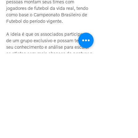
pessoas montam seus times com
jogadores de futebol da vida real, tendo
como base o Campeonato Brasileiro de
Futebol do período vigente.
A ideia é que os associados participem
de um grupo exclusivo e possam testar
seu conhecimento e análise para escalar
os atletas com mais chances de pontuar a
cada jogo, de acordo com os critérios do
Cartola FC. O sistema tem premiações
às melhores escalações, além de sorteios
de prêmios e brindes (camisas oficiais de
times de futebol, camisetas da
Associação Viking e copos especiais
alusivos ao evento). A competição é
divulgada pelos canais regulares de
comunicação da AV.