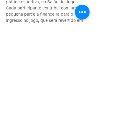
prática esportiva, no Salão de Jogos.
Cada participante contribui com uma
pequena parcela financeira para o
ingresso no jogo, que será revertido em
prêmios durante a própria competição.
Para estimular a prática esportiva, a
Associação também realiza treinos desde
a categoria iniciantes, quanto para
aprimorar quem já tem habilidade para o
jogo. O campeonato interno é divulgado
pelos canais regulares de comunicação
da AV.
© Associação Volvo
Política de Privacidade