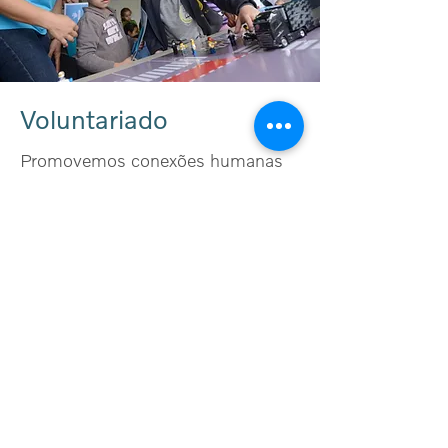
Voluntariado
Promovemos conexões humanas
que beneficiam centenas de
pessoas que se doam para agregar
valor à outras vidas, ao mesmo
tempo que se desenvolvem e se
engrandecem de aprendizados
transformadores.
Campanhas
Assistenciais