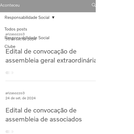
Aconteceu
Responsabilidade Social
Todos posts
arizasozzo3
Responsabilidade Social
30 de set. de 2024
Clube
Edital de convocação de
assembleia geral extraordinária
arizasozzo3
24 de set. de 2024
Edital de convocação de
assembleia de associados