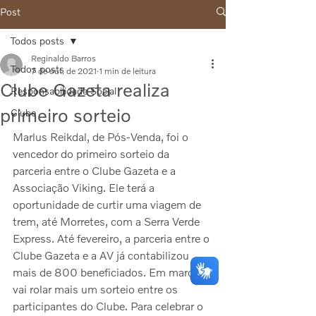
Post
Todos posts
Reginaldo Barros
Todos posts
7 de out. de 2021
1 min de leitura
Clube Gazeta realiza
Responsabilidade Social
primeiro sorteio
Clube
Marlus Reikdal, de Pós-Venda, foi o 
vencedor do primeiro sorteio da 
parceria entre o Clube Gazeta e a 
Associação Viking. Ele terá a 
oportunidade de curtir uma viagem de 
trem, até Morretes, com a Serra Verde 
Express. Até fevereiro, a parceria entre o 
Clube Gazeta e a AV já contabilizou 
mais de 800 beneficiados. Em março 
vai rolar mais um sorteio entre os 
participantes do Clube. Para celebrar o 