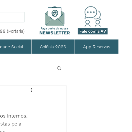
999
(Portaria)
idade Social
Colônia 2026
App Reservas
os internos. 
stas pela 
de 