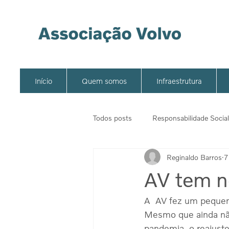
Início
Quem somos
Infraestrutura
Todos posts
Responsabilidade Social
Reginaldo Barros
7
AV tem n
A  AV fez um pequeno
Mesmo que ainda não 
pandemia, o reajuste