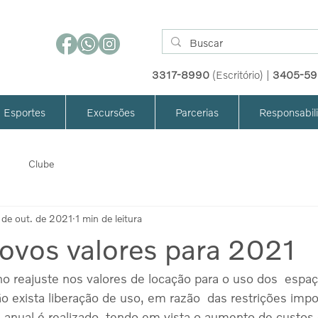
3317-8990
(Escritório) |
3405-5
Esportes
Excursões
Parcerias
Responsabil
Clube
 de out. de 2021
1 min de leitura
ovos valores para 2021
 reajuste nos valores de locação para o uso dos  espaç
exista liberação de uso, em razão  das restrições impo
 anual é realizado  tendo em vista o aumento de custos 