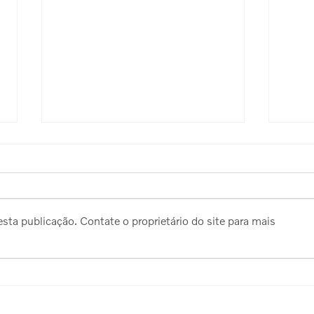
sta publicação. Contate o proprietário do site para mais
Novos equipamentos na
Ativ
Academia
reto