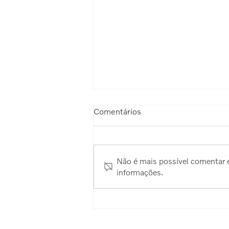
Comentários
Não é mais possível comentar e
informações.
Sorteio Viking de Bike:
primeiros resultados