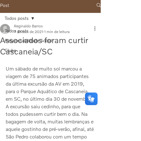
Post
Todos posts
Reginaldo Barros
Todos posts
7 de out. de 2021
1 min de leitura
Associados foram curtir
Responsabilidade Social
Cascaneia/SC
Clube
Um sábado de muito sol marcou a 
viagem de 75 animados participantes 
da última excursão da AV em 2019, 
para o Parque Aquático de Cascaneia, 
em SC, no último dia 30 de novembro. 
A excursão saiu cedinho, para que 
todos pudessem curtir bem o dia. Na 
bagagem de volta, muitas lembranças e 
aquele gostinho de pré-verão, afinal, até 
São Pedro colaborou com um tempo 