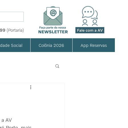
999
(Portaria)
idade Social
Colônia 2026
App Reservas
 a AV 
é Porto, mais 