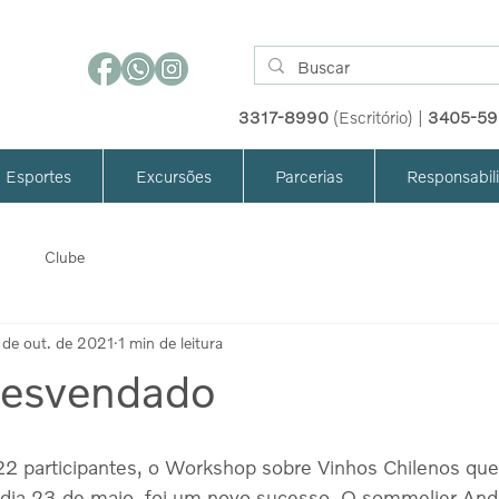
3317-8990
(Escritório) |
3405-5
Esportes
Excursões
Parcerias
Responsabil
Clube
 de out. de 2021
1 min de leitura
desvendado
2 participantes, o Workshop sobre Vinhos Chilenos que
dia 23 de maio, foi um novo sucesso. O sommelier Andr