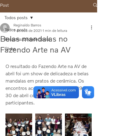
Post
Todos posts
Reginaldo Barros
Todos posts
7 de out. de 2021
1 min de leitura
Belas mandalas no
Responsabilidade Social
Fazendo Arte na AV
Clube
O resultado do Fazendo Arte na AV de 
abril foi um show de delicadeza e belas 
mandalas em pratos de cerâmica. Os 
encontros aconteceram nos dias 29 e 
30 de abril com a presença de 20 
participantes.