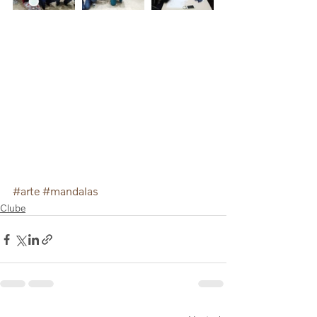
#arte
#mandalas
Clube