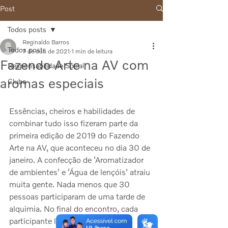
Post
Todos posts
Reginaldo Barros
Todos posts
7 de out. de 2021
1 min de leitura
Fazendo Arte na AV com
Responsabilidade Social
aromas especiais
Clube
Essências, cheiros e habilidades de 
combinar tudo isso fizeram parte da 
primeira edição de 2019 do Fazendo 
Arte na AV, que aconteceu no dia 30 de 
janeiro. A confecção de ‘Aromatizador 
de ambientes’ e ‘Água de lençóis’ atraiu 
muita gente. Nada menos que 30 
pessoas participaram de uma tarde de 
alquimia. No final do encontro, cada 
participante levou para casa o 