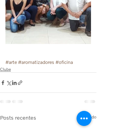
#arte
#aromatizadores
#oficina
Clube
Posts recentes
Ver tudo