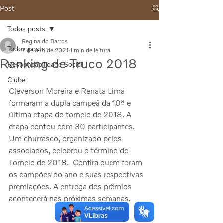
Post
Todos posts
Reginaldo Barros
Todos posts
7 de out. de 2021
1 min de leitura
Ranking de Truco 2018
Responsabilidade Social
Clube
Cleverson Moreira e Renata Lima 
formaram a dupla campeã da 10ª e 
última etapa do torneio de 2018. A 
etapa contou com 30 participantes. 
Um churrasco, organizado pelos 
associados, celebrou o término do 
Torneio de 2018.  Confira quem foram 
os campões do ano e suas respectivas 
premiações. A entrega dos prêmios 
acontecerá nas próximas semanas.