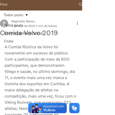
Post
Todos posts
Reginaldo Barros
Todos posts
7 de out. de 2021
1 min de leitura
Corrida Volvo 2019
Responsabilidade Social
Clube
A Corrida Rústica da Volvo foi 
novamente um sucesso de público.  
Com a participação de mais de 800 
participantes, que demonstraram 
fôlego e saúde, no último domingo, dia 
11, o evento mais uma vez marca a 
história dos esportes em Curitiba. A 
maior delegação de atletas na 
competição, mais uma vez, ficou com o 
Viking Runners, que assessorou 223 
atletas. Neste ano teve também 
novidade: 25 participantes da 