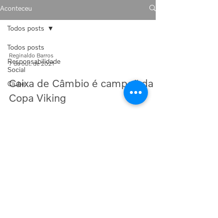
Aconteceu
Todos posts
Todos posts
Reginaldo Barros
Responsabilidade
7 de out. de 2021
Social
Caixa de Câmbio é campeã da
Clube
Copa Viking
© Associação Volvo
Política de Privacidade