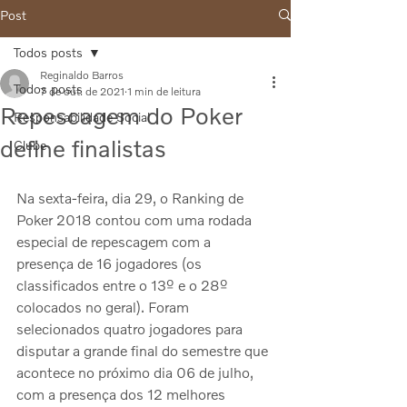
Post
Todos posts
Reginaldo Barros
Todos posts
7 de out. de 2021
1 min de leitura
Repescagem do Poker
Responsabilidade Social
define finalistas
Clube
Na sexta-feira, dia 29, o Ranking de 
Poker 2018 contou com uma rodada 
especial de repescagem com a 
presença de 16 jogadores (os 
classificados entre o 13º e o 28º 
colocados no geral). Foram 
selecionados quatro jogadores para 
disputar a grande final do semestre que 
acontece no próximo dia 06 de julho, 
com a presença dos 12 melhores 