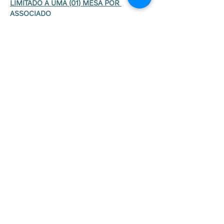
LIMITADO A UMA (01) MESA POR 
ASSOCIADO
Caso já tenha comprado uma mesa e queira 
mais ingressos avulsos, poderá fazer numa 
nova compra.
Início das vendas: 25/10 às 8h
Ingressos
Vendas encerradas
Preço
R$ 37,50