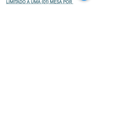
LIMITADO A UMA (01) MESA POR 
ASSOCIADO
Caso já tenha comprado uma mesa e queira 
mais ingressos avulsos, poderá fazer numa 
nova compra.
Início das vendas: 27/03 às 8h 
Ingressos
Vendas encerradas
Preço
R$ 25,00