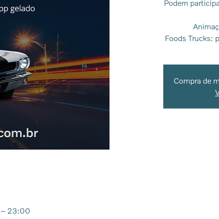
Podem participa
Animaç
Foods Trucks: p
Compra de me
V
 – 23:00