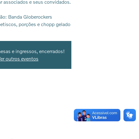
r associados e seus convidados.
ão: Banda Globerockers
etiscos, porções e chopp gelado
sas e ingressos, encerrados!
er outros eventos