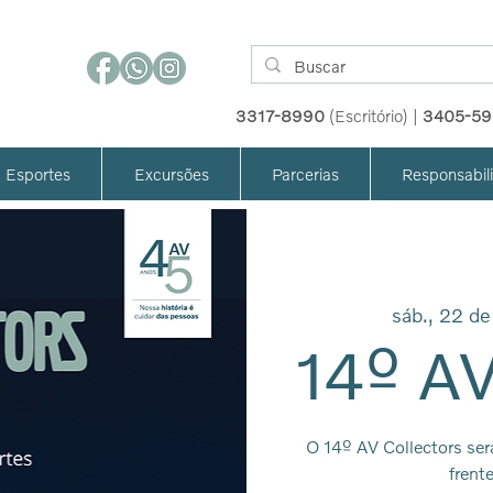
3317-8990
(Escritório) |
3405-5
Esportes
Excursões
Parcerias
Responsabil
sáb., 22 de
14º AV
O 14º AV Collectors ser
frent