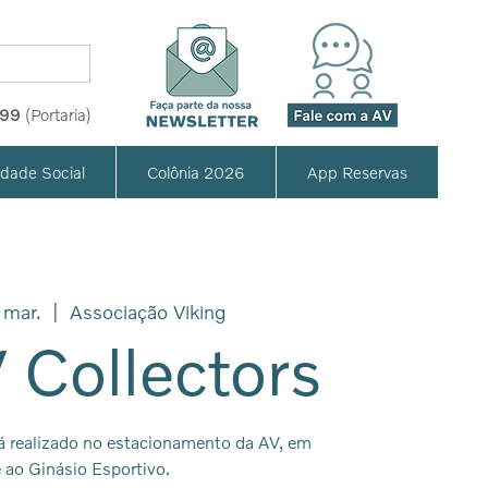
999
(Portaria)
idade Social
Colônia 2026
App Reservas
 mar.
  |  
Associação Viking
 Collectors
á realizado no estacionamento da AV, em
e ao Ginásio Esportivo.