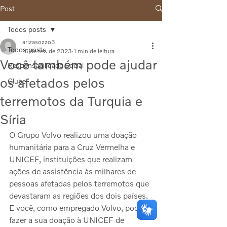
Post
Todos posts
arizasozzo3
Todos posts
15 de fev. de 2023
1 min de leitura
Você também pode ajudar
Responsabilidade Social
os afetados pelos
Clube
terremotos da Turquia e
Síria
O Grupo Volvo realizou uma doação 
humanitária para a Cruz Vermelha e 
UNICEF, instituições que realizam 
ações de assistência às milhares de 
pessoas afetadas pelos terremotos que 
devastaram as regiões dos dois países. 
E você, como empregado Volvo, pode 
fazer a sua doação à UNICEF de 