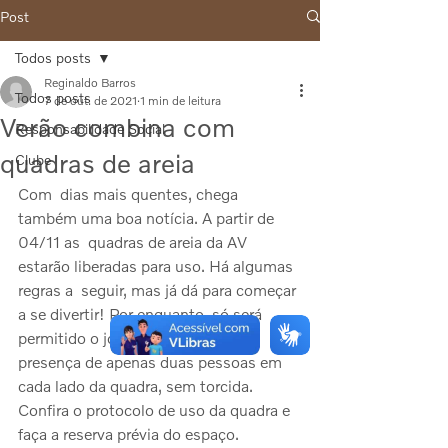
Post
Todos posts
Reginaldo Barros
Todos posts
7 de out. de 2021
1 min de leitura
Verão combina com
Responsabilidade Social
quadras de areia
Clube
Com  dias mais quentes, chega 
também uma boa notícia. A partir de 
04/11 as  quadras de areia da AV 
estarão liberadas para uso. Há algumas 
regras a  seguir, mas já dá para começar 
a se divertir! Por enquanto, só será  
permitido o jogo de duplas, com a 
presença de apenas duas pessoas em  
cada lado da quadra, sem torcida. 
Confira o protocolo de uso da quadra e  
faça a reserva prévia do espaço.