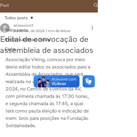
Post
Todos posts
arizasozzo3
Todos posts
24 de set. de 2024
1 min de leitura
Edital de convocação de
Responsabilidade Social
assembleia de associados
Clube
Associação Viking, convoca por meio 
deste edital todos os associados para a 
Assembléia de Associados, que será 
realizada no dia 22 de outubro de 
2024, no Centro de Eventos da AV, 
com primeira chamada às 17:30 horas, 
e segunda chamada às 17:45, a qual 
terá como pauta eleição e indicação de 
mem  bros para posições na Fundação 
Solidariedade.