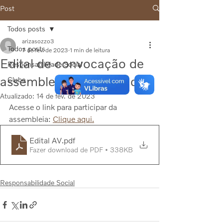
Post
Todos posts
arizasozzo3
Todos posts
7 de fev. de 2023
1 min de leitura
Edital de convocação de
Responsabilidade Social
assembleia de associados
Clube
Atualizado:
14 de fev. de 2023
Acesse o link para participar da 
assembleia: 
Clique aqui.
Edital AV
.pdf
Fazer download de PDF • 338KB
Responsabilidade Social