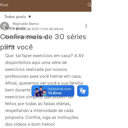
Post
Todos posts
Reginaldo Barros
Todos posts
7 de out. de 2021
1 min de leitura
Confira mais de 30 séries
Responsabilidade Social
para você
Clube
Que  tal fazer exercícios em casa? A AV 
disponibiliza aqui uma série de  
exercícios realizada por nossos 
professores para você treinar em casa.  
Afinal, queremos ver você e sua família 
bem durante esse período. São  
exercícios simples, que podem ser 
feitos por todas as faixas etárias,  
respeitando a intensidade de cada 
proposta. Confira, siga as instruções  
dos vídeos e bom treino!