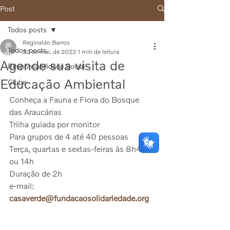
Post
Todos posts
Reginaldo Barros
Todos posts
22 de mai. de 2022
1 min de leitura
Agende sua visita de
Responsabilidade Social
Educação Ambiental
Clube
Conheça a Fauna e Flora do Bosque 
das Araucárias
Trilha guiada por monitor
Para grupos de 4 até 40 pessoas
Terça, quartas e sextas-feiras às 8h45 
ou 14h
Duração de 2h
e-mail: 
casaverde@fundacaosolidariedade.org