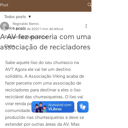
Post
Todos posts
Reginaldo Barros
Todos posts
7 de out. de 2021
1 min de leitura
A AV fez parceria com uma
Responsabilidade Social
associação de recicladores
Clube
Sabe aquele lixo do seu churrasco na 
AV? Agora ele vai ter um destino 
solidário. A Associação Viking acaba de 
fazer parceria com uma associação de 
recicladores para destinar a eles o lixo 
reciclável das churrasqueiras. O lixo vai 
virar renda para famílias da 
comunidade. A ação começa com o lixo 
produzido nas churrasqueiras e deve se 
estender por outras áreas da AV. Mas 