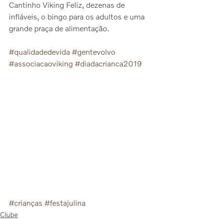
Cantinho Viking Feliz, dezenas de 
infláveis, o bingo para os adultos e uma 
grande praça de alimentação.
#qualidadedevida
#gentevolvo
#associacaoviking
#diadacrianca2019
#crianças
#festajulina
Clube