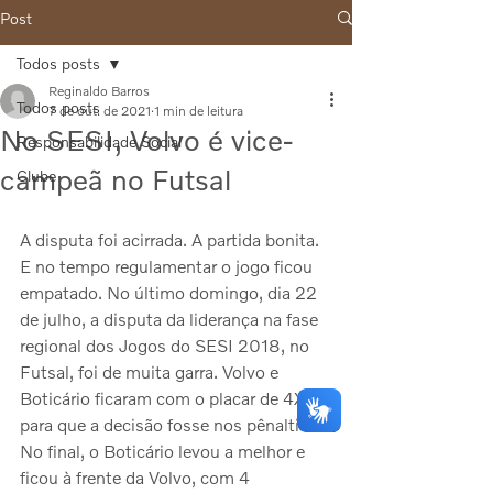
Post
Todos posts
Reginaldo Barros
Todos posts
7 de out. de 2021
1 min de leitura
No SESI, Volvo é vice-
Responsabilidade Social
campeã no Futsal
Clube
A disputa foi acirrada. A partida bonita. 
E no tempo regulamentar o jogo ficou 
empatado. No último domingo, dia 22 
de julho, a disputa da liderança na fase 
regional dos Jogos do SESI 2018, no 
Futsal, foi de muita garra. Volvo e 
Boticário ficaram com o placar de 4X4, 
para que a decisão fosse nos pênaltis. 
No final, o Boticário levou a melhor e 
ficou à frente da Volvo, com 4 