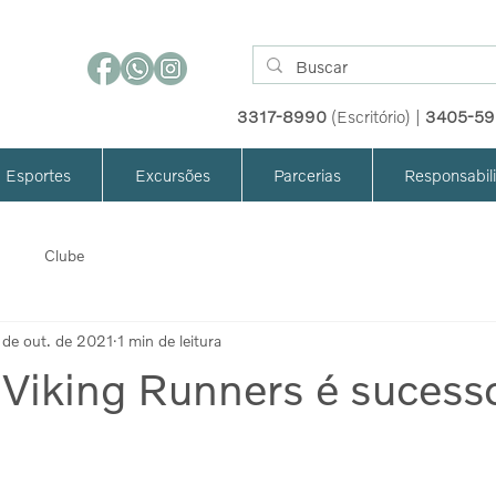
3317-8990
(Escritório) |
3405-5
Esportes
Excursões
Parcerias
Responsabil
Clube
 de out. de 2021
1 min de leitura
 Viking Runners é sucess