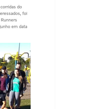
corridas do 
eressados, foi 
g Runners 
junho em data 