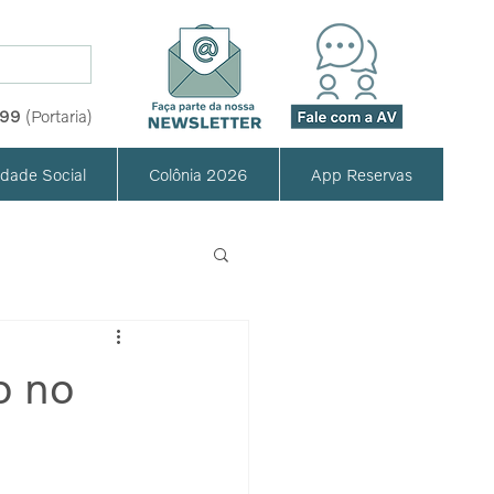
999
(Portaria)
idade Social
Colônia 2026
App Reservas
o no