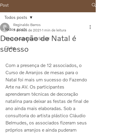
Post
Todos posts
Reginaldo Barros
Todos posts
7 de out. de 2021
1 min de leitura
Decoração de Natal é
Responsabilidade Social
sucesso
Clube
Com a presença de 12 associados, o 
Curso de Arranjos de mesas para o 
Natal foi mais um sucesso do Fazendo 
Arte na AV. Os participantes 
aprenderam técnicas de decoração 
natalina para deixar as festas de final de 
ano ainda mais elaboradas. Sob a 
consultoria do artista plástico Cláudio 
Belmudes, os associados fizeram seus 
próprios arranjos e ainda puderam 