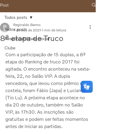
Post
Todos posts
Reginaldo Barros
Todos posts
7 de out. de 2021
1 min de leitura
8ª etapa de Truco
Responsabilidade Social
Clube
Com a participação de 15 duplas, a 8ª 
etapa do Ranking de truco 2017 foi 
agitada. O encontro aconteceu na sexta-
feira, 22, no Salão VIP. A dupla 
vencedora, que levou como prêmio uma 
costela, foram Fábio (Japa) e Luciano 
(Tio Lu). A próxima etapa acontece no 
dia 20 de outubro, também no Salão 
VIP, às 17h30. As inscrições são 
gratuitas e podem ser feitas momentos 
antes de iniciar as partidas.