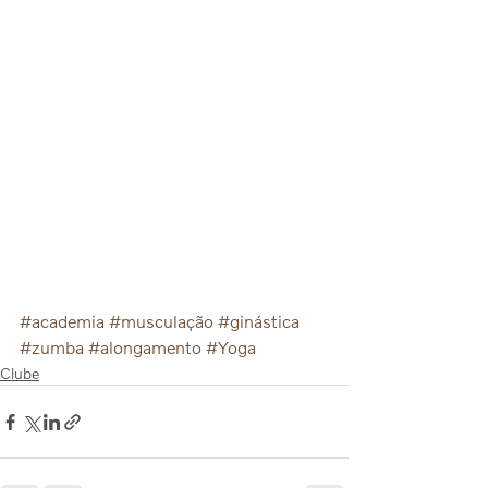
#academia
#musculação
#ginástica
#zumba
#alongamento
#Yoga
Clube