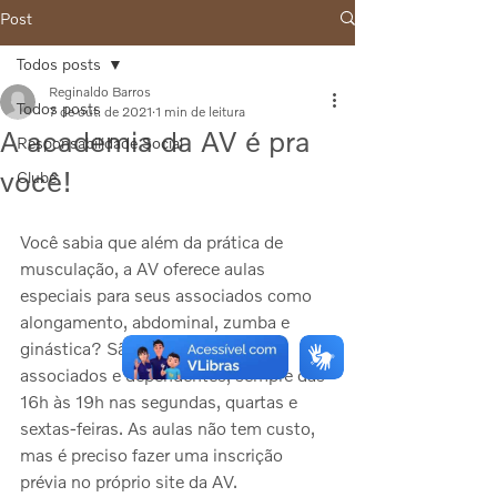
Post
Todos posts
Reginaldo Barros
Todos posts
7 de out. de 2021
1 min de leitura
A academia da AV é pra
Responsabilidade Social
você!
Clube
Você sabia que além da prática de 
musculação, a AV oferece aulas 
especiais para seus associados como 
alongamento, abdominal, zumba e 
ginástica? São aulas abertas para 
associados e dependentes, sempre das 
16h às 19h nas segundas, quartas e 
sextas-feiras. As aulas não tem custo, 
mas é preciso fazer uma inscrição 
prévia no próprio site da AV.